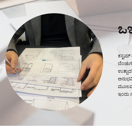
ಒ
ಕಸ್ಟಮ್ 
ಬೆಂಚುಗ
ಉತ್ಪಾದ
ಅನುಭವಿ 
ಮೂಲಮಾದ
ಇಂದು ನಮ