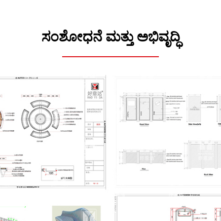
ಸಂಶೋಧನೆ ಮತ್ತು ಅಭಿವೃದ್ಧಿ