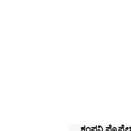
ಕಂಪನಿ ಪ್ರೊಫೈಲ