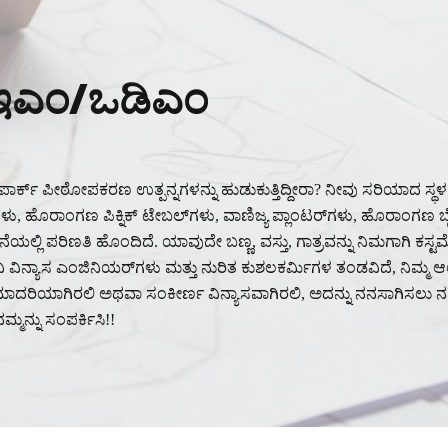
ಇಎಂ/ಒಡಿಎಂ
ಪಾರ್ಕ್ ಪೀಠೋಪಕರಣ ಉತ್ಪನ್ನಗಳನ್ನು ಹುಡುಕುತ್ತಿದ್ದೀರಾ? ನೀವು ಸರಿಯಾದ ಸ್ಥಳಕ
ಳು, ಹೊರಾಂಗಣ ಪಿಕ್ನಿಕ್ ಟೇಬಲ್‌ಗಳು, ವಾಣಿಜ್ಯ ಪ್ಲಾಂಟರ್‌ಗಳು, ಹೊರಾಂಗಣ ಬ
ನೆಯಲ್ಲಿ ಪರಿಣತಿ ಹೊಂದಿದೆ. ಯಾವುದೇ ಬಣ್ಣ, ವಸ್ತು, ಗಾತ್ರವನ್ನು ನಿಮಗಾಗಿ 
ವಿನ್ಯಾಸ ಎಂಜಿನಿಯರ್‌ಗಳು ಮತ್ತು ನುರಿತ ಕುಶಲಕರ್ಮಿಗಳ ತಂಡವಿದೆ, ನಿಮ್ಮ ಆಲೋಚ
ರಿಯಾಗಿರಲಿ ಅಥವಾ ಸಂಕೀರ್ಣ ವಿನ್ಯಾಸವಾಗಿರಲಿ, ಅದನ್ನು ನನಸಾಗಿಸಲು ನಮ್ಮಲ
್ಮನ್ನು ಸಂಪರ್ಕಿಸಿ!!