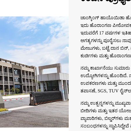
ಚಾಂಗ್ಕಿಂಗ್ ಹಾಯೊಯಿಡಾ ಹೊರ
ಇದು ಹೊರಾಂಗಣ ಪೀಠೋಪಕರಣ ವಿ
ಇದುವರೆಗೆ 17 ವರ್ಷಗಳ ಇತಿ
ಅಗತ್ಯಗಳನ್ನು ಪೂರೈಸಲು ನಾವ
ಮೇಜುಗಳು, ಬಟ್ಟೆ ದಾನ ಬಿನ್,
ಕುರ್ಚಿಗಳು ಮತ್ತು ಹೊರಾಂಗ
ನಮ್ಮ ಕಾರ್ಖಾನೆಯು ಸುಮಾರು 2
ಉದ್ಯೋಗಿಗಳನ್ನು ಹೊಂದಿದೆ. ನಮ
ಉಪಕರಣಗಳು ಮತ್ತು ಮುಂದುವರ
ತಪಾಸಣೆ, SGS, TUV ರೈನ್‌ಲ್ಯ
ನಮ್ಮ ಉತ್ಪನ್ನಗಳನ್ನು ಮುಖ್ಯ
ಬೀದಿಗಳು ಮತ್ತು ಇತರ ಯೋಜನೆ
ವ್ಯಾಪಾರಿಗಳು, ಬಿಲ್ಡರ್‌ಗಳು 
ಸಂಬಂಧಗಳನ್ನು ಸ್ಥಾಪಿಸಿದ್ದೇವೆ 