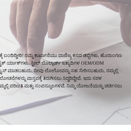
್ಕೆ ಬಂದಿದ್ದೀರಿ! ನಮ್ಮ ಕಾರ್ಖಾನೆಯು ವಾಣಿಜ್ಯ ಕಸದ ಡಬ್ಬಿಗಳು, ಹೊರಾಂಗಣ
ೈಕ್ ರ್ಯಾಕ್‌ಗಳು, ಸ್ಟೀಲ್ ಬೊಲ್ಲಾರ್ಡ್ ಇತ್ಯಾದಿಗಳ OEM/ODM
ಕಸ್ಟಮೈಸ್ ಮಾಡಬಹುದು, ನೀವು ಲೋಗೋವನ್ನು ಸಹ ಸೇರಿಸಬಹುದು, ನಮ್ಮಲ್ಲಿ
ನೆಗಳನ್ನು ವಾಸ್ತವಕ್ಕೆ ತಿರುಗಿಸಲು ಸಿದ್ಧರಿದ್ದೇವೆ. ಇದು ಸರಳ
್ಲಿ ಪರಿಣತಿ ಮತ್ತು ಸಂಪನ್ಮೂಲಗಳಿವೆ. ನಿಮ್ಮ ಯೋಜನೆಯನ್ನು ಚರ್ಚಿಸಲು