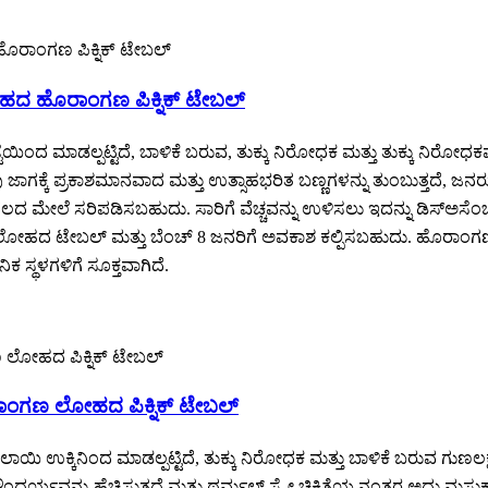
ೋಹದ ಹೊರಾಂಗಣ ಪಿಕ್ನಿಕ್ ಟೇಬಲ್
 ಮಾಡಲ್ಪಟ್ಟಿದೆ, ಬಾಳಿಕೆ ಬರುವ, ತುಕ್ಕು ನಿರೋಧಕ ಮತ್ತು ತುಕ್ಕು ನಿರೋಧಕವಾಗ
ು ಜಾಗಕ್ಕೆ ಪ್ರಕಾಶಮಾನವಾದ ಮತ್ತು ಉತ್ಸಾಹಭರಿತ ಬಣ್ಣಗಳನ್ನು ತುಂಬುತ್ತದೆ, ಜನರ
ಿಗೆ ನೆಲದ ಮೇಲೆ ಸರಿಪಡಿಸಬಹುದು. ಸಾರಿಗೆ ವೆಚ್ಚವನ್ನು ಉಳಿಸಲು ಇದನ್ನು ಡಿ
ದ ಟೇಬಲ್ ಮತ್ತು ಬೆಂಚ್ 8 ಜನರಿಗೆ ಅವಕಾಶ ಕಲ್ಪಿಸಬಹುದು. ಹೊರಾಂಗಣ ರೆ
ಸ್ಥಳಗಳಿಗೆ ಸೂಕ್ತವಾಗಿದೆ.
 ಹೊರಾಂಗಣ ಲೋಹದ ಪಿಕ್ನಿಕ್ ಟೇಬಲ್
ಯಿ ಉಕ್ಕಿನಿಂದ ಮಾಡಲ್ಪಟ್ಟಿದೆ, ತುಕ್ಕು ನಿರೋಧಕ ಮತ್ತು ಬಾಳಿಕೆ ಬರುವ ಗುಣಲ
ೌಂದರ್ಯವನ್ನು ಹೆಚ್ಚಿಸುತ್ತದೆ ಮತ್ತು ಥರ್ಮಲ್ ಸ್ಪ್ರೇ ಚಿಕಿತ್ಸೆಯ ನಂತರ ಅದು ಮಸ