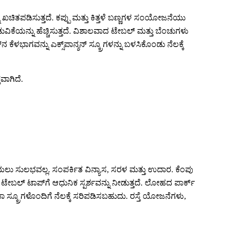
ಚಿತಪಡಿಸುತ್ತದೆ. ಕಪ್ಪು ಮತ್ತು ಕಿತ್ತಳೆ ಬಣ್ಣಗಳ ಸಂಯೋಜನೆಯು
ಡುವಿಕೆಯನ್ನು ಹೆಚ್ಚಿಸುತ್ತದೆ. ವಿಶಾಲವಾದ ಟೇಬಲ್ ಮತ್ತು ಬೆಂಚುಗಳು
ಳಭಾಗವನ್ನು ಎಕ್ಸ್‌ಪಾನ್ಶನ್ ಸ್ಕ್ರೂಗಳನ್ನು ಬಳಸಿಕೊಂಡು ನೆಲಕ್ಕೆ
ವಾಗಿದೆ.
ಿಡಿಯಲು ಸುಲಭವಲ್ಲ. ಸಂಪರ್ಕಿತ ವಿನ್ಯಾಸ, ಸರಳ ಮತ್ತು ಉದಾರ. ಕೆಂಪು
್ತು ಟೇಬಲ್ ಟಾಪ್‌ಗೆ ಆಧುನಿಕ ಸ್ಪರ್ಶವನ್ನು ನೀಡುತ್ತದೆ. ಲೋಹದ ಪಾರ್ಕ್
್ತರಣಾ ಸ್ಕ್ರೂಗಳೊಂದಿಗೆ ನೆಲಕ್ಕೆ ಸರಿಪಡಿಸಬಹುದು. ರಸ್ತೆ ಯೋಜನೆಗಳು,