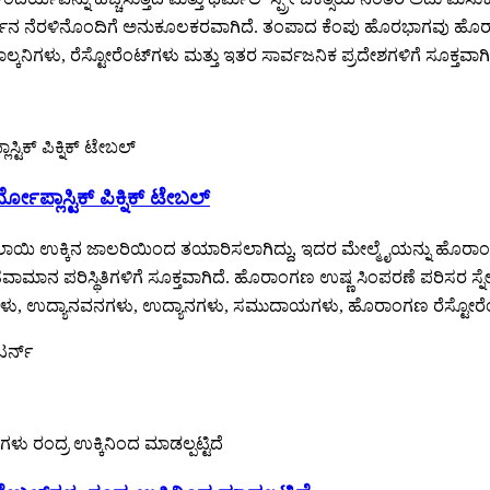
್ಯನ ನೆರಳಿನೊಂದಿಗೆ ಅನುಕೂಲಕರವಾಗಿದೆ. ತಂಪಾದ ಕೆಂಪು ಹೊರಭಾಗವು ಹೊರಾಂಗಣ 
ನಿಗಳು, ರೆಸ್ಟೋರೆಂಟ್‌ಗಳು ಮತ್ತು ಇತರ ಸಾರ್ವಜನಿಕ ಪ್ರದೇಶಗಳಿಗೆ ಸೂಕ್ತವಾಗಿ
ಲಾಸ್ಟಿಕ್ ಪಿಕ್ನಿಕ್ ಟೇಬಲ್
ು ಕಲಾಯಿ ಉಕ್ಕಿನ ಜಾಲರಿಯಿಂದ ತಯಾರಿಸಲಾಗಿದ್ದು, ಇದರ ಮೇಲ್ಮೈಯನ್ನು ಹೊರಾಂ
ಾನ ಪರಿಸ್ಥಿತಿಗಳಿಗೆ ಸೂಕ್ತವಾಗಿದೆ. ಹೊರಾಂಗಣ ಉಷ್ಣ ಸಿಂಪರಣೆ ಪರಿಸರ ಸ್ನೇಹಿ ಚಿಕಿ
 ಬೀದಿಗಳು, ಉದ್ಯಾನವನಗಳು, ಉದ್ಯಾನಗಳು, ಸಮುದಾಯಗಳು, ಹೊರಾಂಗಣ ರೆಸ್ಟೋರೆಂ
ರ್ನ್