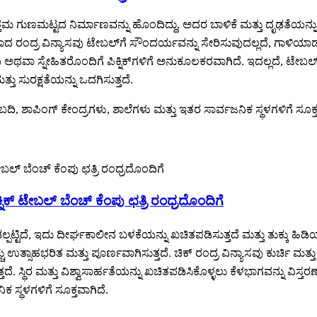
ಗುಣಮಟ್ಟದ ನಿರ್ಮಾಣವನ್ನು ಹೊಂದಿದ್ದು, ಅದರ ಬಾಳಿಕೆ ಮತ್ತು ದೃಢತೆಯನ್ನು ಖ
ಷ್ಟವಾದ ರಂದ್ರ ವಿನ್ಯಾಸವು ಟೇಬಲ್‌ಗೆ ಸೌಂದರ್ಯವನ್ನು ಸೇರಿಸುವುದಲ್ಲದೆ, ಗಾಳಿಯಾ
 ಸ್ನೇಹಿತರೊಂದಿಗೆ ಪಿಕ್ನಿಕ್‌ಗಳಿಗೆ ಅನುಕೂಲಕರವಾಗಿದೆ. ಇದಲ್ಲದೆ, ಟೇಬಲ್‌ನ ಕೆ
ು ಸುರಕ್ಷತೆಯನ್ನು ಒದಗಿಸುತ್ತದೆ.
ಿ, ಶಾಪಿಂಗ್ ಕೇಂದ್ರಗಳು, ಶಾಲೆಗಳು ಮತ್ತು ಇತರ ಸಾರ್ವಜನಿಕ ಸ್ಥಳಗಳಿಗೆ ಸೂಕ್ತ
ಕ್ ಟೇಬಲ್ ಬೆಂಚ್ ಕೆಂಪು ಛತ್ರಿ ರಂಧ್ರದೊಂದಿಗೆ
ಡಲ್ಪಟ್ಟಿದೆ, ಇದು ದೀರ್ಘಕಾಲೀನ ಬಳಕೆಯನ್ನು ಖಚಿತಪಡಿಸುತ್ತದೆ ಮತ್ತು ತುಕ್ಕು ಹ
್ಚು ಉತ್ಸಾಹಭರಿತ ಮತ್ತು ಪೂರ್ಣವಾಗಿಸುತ್ತದೆ. ಚಿಕ್ ರಂದ್ರ ವಿನ್ಯಾಸವು ಕುರ್ಚಿ ಮತ
ತ್ತದೆ. ಸ್ಥಿರ ಮತ್ತು ವಿಶ್ವಾಸಾರ್ಹತೆಯನ್ನು ಖಚಿತಪಡಿಸಿಕೊಳ್ಳಲು ಕೆಳಭಾಗವನ್ನು ವಿಸ
ಸ್ಥಳಗಳಿಗೆ ಸೂಕ್ತವಾಗಿದೆ.