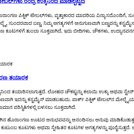
ಲ್‌ಗಳು ರಂದ್ರ ಉಕ್ಕಿನಿಂದ ಮಾಡಲ್ಪಟ್ಟಿದೆ
ಾಂಗಣ ಪಿಕ್ನಿಕ್ ಟೇಬಲ್‌ಗಳು, ವೃತ್ತಾಕಾರದ ಮಾದರಿಯ ವಿನ್ಯಾಸದೊಂದಿಗೆ, ಸುಂದ
ೈ, ಸುಂದರವಾದ ಬಣ್ಣ, ನಿಮ್ಮ ಅಗತ್ಯಗಳಿಗೆ ಅನುಗುಣವಾಗಿ ಬಣ್ಣವನ್ನು ಕಸ್ಟಮೈಸ
ಂಗಣ ಕೂಟಗಳಿಗೆ ತುಂಬಾ ಸೂಕ್ತವಾಗಿದೆ, ಇದು ಬೀದಿಗಳು, ಚೌಕಗಳು, ಉದ್ಯಾನವನ
ೋಪಕರಣ ತಯಾರಕ
ಿನಿಂದ ತಯಾರಿಸಲಾಗುತ್ತದೆ. ಲೋಹದ ಚೌಕಟ್ಟನ್ನು ಕಲಾಯಿ ಉಕ್ಕು ಅಥವಾ ಸ್ಟೇನ್‌ಲ
ಗುಣವಾಗಿ ಇದನ್ನು ಕಸ್ಟಮೈಸ್ ಮಾಡಬಹುದು. ಪಾರ್ಕ್ ಪಿಕ್ನಿಕ್ ಟೇಬಲ್‌ನ ಮೇಲ್ಮ
ಾನ ಪರಿಸ್ಥಿತಿಗಳಲ್ಲಿ ಬಳಸಲು ಸೂಕ್ತವಾಗಿದೆ.
ಗೆ ಬೆಚ್ಚಗಿನ ಹೊರಾಂಗಣ ಊಟದ ಅನುಭವವನ್ನು ಆನಂದಿಸಲು ಅನುವು ಮಾಡಿಕೊಡುತ್ತದ
ತದೆ, ಕುಟುಂಬ ಕೂಟಗಳು ಅಥವಾ ಸ್ನೇಹಿತರ ಕೂಟಗಳ ಅಗತ್ಯಗಳನ್ನು ಪೂರೈಸುತ್ತದೆ