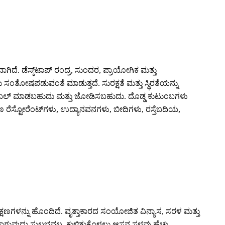
ಿದೆ. ಡೆಸ್ಕ್‌ಟಾಪ್ ರಂದ್ರ, ಸುಂದರ, ಪ್ರಾಯೋಗಿಕ ಮತ್ತು
ು ಸಂತೋಷಪಡುವಂತೆ ಮಾಡುತ್ತದೆ. ಸುರಕ್ಷತೆ ಮತ್ತು ಸ್ಥಿರತೆಯನ್ನು
ಸ್ಅಸೆಂಬಲ್ ಮಾಡಬಹುದು ಮತ್ತು ಜೋಡಿಸಬಹುದು. ದೊಡ್ಡ ಕುಟುಂಬಗಳು
ಸ್ಟೋರೆಂಟ್‌ಗಳು, ಉದ್ಯಾನವನಗಳು, ಬೀದಿಗಳು, ರಸ್ತೆಬದಿಯ,
ಕ್ಷಣಗಳನ್ನು ಹೊಂದಿದೆ. ವೃತ್ತಾಕಾರದ ಸಂಯೋಜಿತ ವಿನ್ಯಾಸ, ಸರಳ ಮತ್ತು
ುಕಾಗುವುದು ಸುಲಭವಲ್ಲ. ಕುಳಿತುಕೊಳ್ಳಲು ಆಸನ ಸ್ಥಳವು ಹೆಚ್ಚು