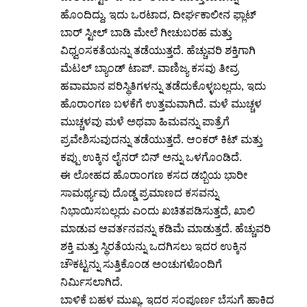
ಹೊಂದಿದ್ದು, ಇದು ಒರಟಾದ, ದೀರ್ಘಕಾಲೀನ ಫ್ಲಾಟ್
ಬಾರ್ ಸ್ಟೀಲ್ ಬಾಡಿ ಮೇಲೆ ಗೀಚುಬರಹ ಮತ್ತು
ವಿಧ್ವಂಸಕತೆಯನ್ನು ತಡೆಯುತ್ತದೆ. ಹೆಚ್ಚುವರಿ ಶಕ್ತಿಗಾಗಿ
ಮೆಟಲ್ ಬ್ಯಾಂಡ್ ಟಾಪ್. ವಾಣಿಜ್ಯ ಕಸವು ತೀವ್ರ
ಹವಾಮಾನ ಪರಿಸ್ಥಿತಿಗಳನ್ನು ತಡೆದುಕೊಳ್ಳಬಲ್ಲದು, ಇದು
ಹೊರಾಂಗಣ ಬಳಕೆಗೆ ಉತ್ತಮವಾಗಿದೆ. ಮಳೆ ಮುಚ್ಚಳ
ಮುಚ್ಚಳವು ಮಳೆ ಅಥವಾ ಹಿಮವನ್ನು ಪಾತ್ರೆಗೆ
ಪ್ರವೇಶಿಸುವುದನ್ನು ತಡೆಯುತ್ತದೆ. ಆಂಕರ್ ಕಿಟ್ ಮತ್ತು
ಕಪ್ಪು ಉಕ್ಕಿನ ಲೈನರ್ ಬಿನ್ ಅನ್ನು ಒಳಗೊಂಡಿದೆ.
ಈ ಲೋಹದ ಹೊರಾಂಗಣ ಕಸದ ಡಬ್ಬಿಯ ಭಾರೀ
ಸಾಮರ್ಥ್ಯವು ದೊಡ್ಡ ಪ್ರಮಾಣದ ಕಸವನ್ನು
ನಿಭಾಯಿಸಬಲ್ಲದು ಎಂದು ಖಚಿತಪಡಿಸುತ್ತದೆ, ಖಾಲಿ
ಮಾಡುವ ಆವರ್ತನವನ್ನು ಕಡಿಮೆ ಮಾಡುತ್ತದೆ. ಹೆಚ್ಚುವರಿ
ಶಕ್ತಿ ಮತ್ತು ಸ್ಥಿರತೆಯನ್ನು ಒದಗಿಸಲು ಇದರ ಉಕ್ಕಿನ
ಚೌಕಟ್ಟನ್ನು ಸುತ್ತಿಕೊಂಡ ಅಂಚುಗಳೊಂದಿಗೆ
ನಿರ್ಮಿಸಲಾಗಿದೆ.
ಬಾಳಿಕೆ ಬಹಳ ಮುಖ್ಯ, ಇದರ ಸಂಪೂರ್ಣ ಬೆಸುಗೆ ಹಾಕಿದ