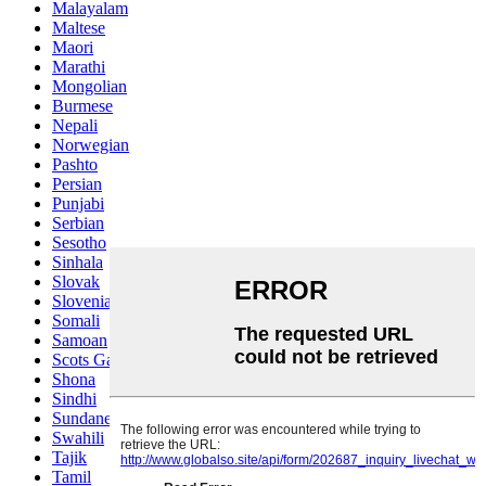
Malayalam
Maltese
Maori
Marathi
Mongolian
Burmese
Nepali
Norwegian
Pashto
Persian
Punjabi
Serbian
Sesotho
Sinhala
Slovak
Slovenian
Somali
Samoan
Scots Gaelic
Shona
Sindhi
Sundanese
Swahili
Tajik
Tamil