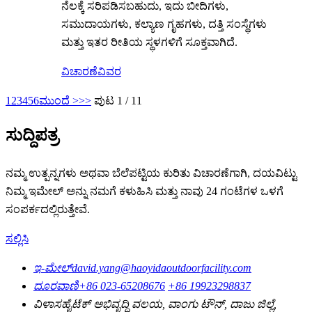
ನೆಲಕ್ಕೆ ಸರಿಪಡಿಸಬಹುದು, ಇದು ಬೀದಿಗಳು,
ಸಮುದಾಯಗಳು, ಕಲ್ಯಾಣ ಗೃಹಗಳು, ದತ್ತಿ ಸಂಸ್ಥೆಗಳು
ಮತ್ತು ಇತರ ರೀತಿಯ ಸ್ಥಳಗಳಿಗೆ ಸೂಕ್ತವಾಗಿದೆ.
ವಿಚಾರಣೆ
ವಿವರ
1
2
3
4
5
6
ಮುಂದೆ >
>>
ಪುಟ 1 / 11
ಸುದ್ದಿಪತ್ರ
ನಮ್ಮ ಉತ್ಪನ್ನಗಳು ಅಥವಾ ಬೆಲೆಪಟ್ಟಿಯ ಕುರಿತು ವಿಚಾರಣೆಗಾಗಿ, ದಯವಿಟ್ಟು
ನಿಮ್ಮ ಇಮೇಲ್ ಅನ್ನು ನಮಗೆ ಕಳುಹಿಸಿ ಮತ್ತು ನಾವು 24 ಗಂಟೆಗಳ ಒಳಗೆ
ಸಂಪರ್ಕದಲ್ಲಿರುತ್ತೇವೆ.
ಸಲ್ಲಿಸಿ
ಇ-ಮೇಲ್
david.yang@haoyidaoutdoorfacility.com
ದೂರವಾಣಿ
+86 023-65208676
+86 19923298837
ವಿಳಾಸ
ಹೈಟೆಕ್ ಅಭಿವೃದ್ಧಿ ವಲಯ, ವಾಂಗು ಟೌನ್, ದಾಜು ಜಿಲ್ಲೆ,